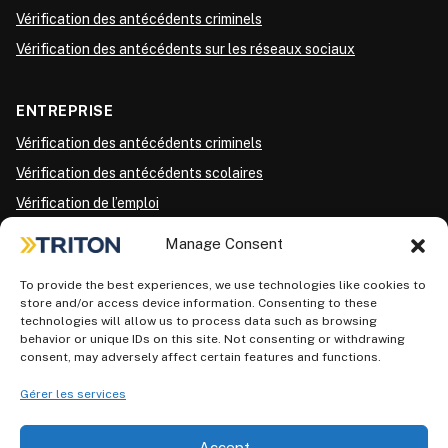
Vérification des antécédents criminels
Vérification des antécédents sur les réseaux sociaux
ENTREPRISE
Vérification des antécédents criminels
Vérification des antécédents scolaires
Vérification de l’emploi
Vérification des références
Manage Consent
Vérification de crédit
To provide the best experiences, we use technologies like cookies to
Résumé des pilotes
store and/or access device information. Consenting to these
technologies will allow us to process data such as browsing
Intégration ATS
behavior or unique IDs on this site. Not consenting or withdrawing
Vérification des médias sociaux
consent, may adversely affect certain features and functions.
Dépistage préalable à l’emploi
Gérer les services
Accept