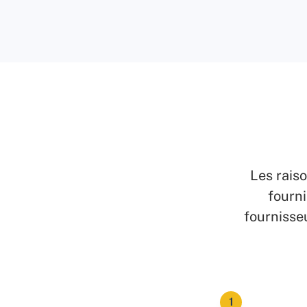
Les rais
fourni
fournisseu