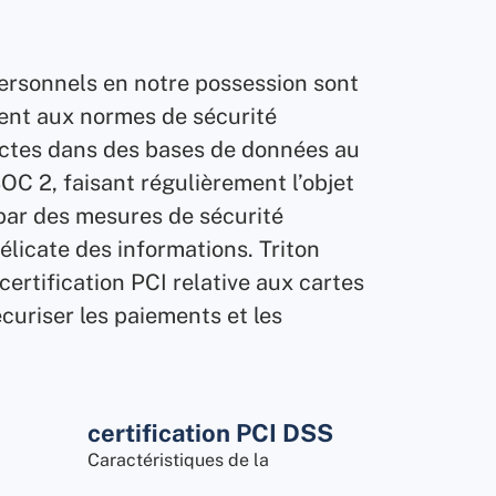
rsonnels en notre possession sont
nt aux normes de sécurité
rictes dans des bases de données au
C 2, faisant régulièrement l’objet
 par des mesures de sécurité
élicate des informations. Triton
ertification PCI relative aux cartes
curiser les paiements et les
conformité au RGPD
certification PCI DSS
Caractéristiques de la
Caractéristiques de la
Garantit que toutes les données