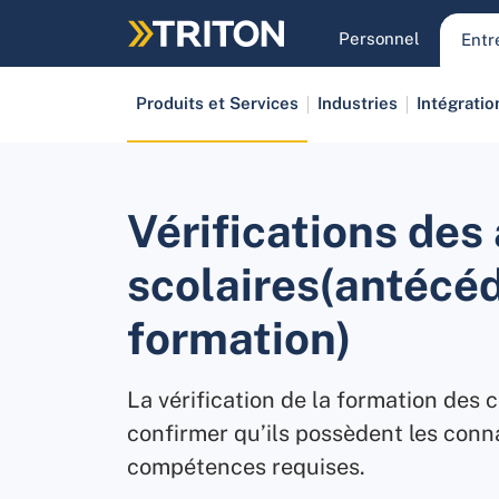
Passer
au
Personnel
Entr
contenu
principal
Produits et Services
Industries
Intégratio
Vérifications des
scolaires(antécé
formation)
La vérification de la formation des
confirmer qu’ils possèdent les conn
compétences requises.