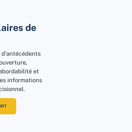
laires de
on d’antécédents
couverture,
’abordabilité et
les informations
cisionnel.
ORT