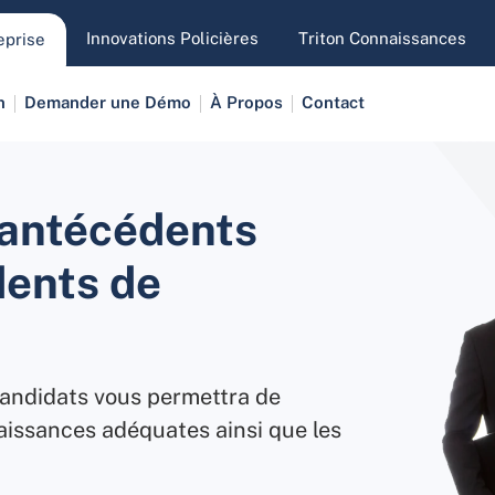
Innovations Policières
Triton Connaissances
eprise
n
Demander une Démo
À Propos
Contact
 antécédents
dents de
 candidats vous permettra de
aissances adéquates ainsi que les